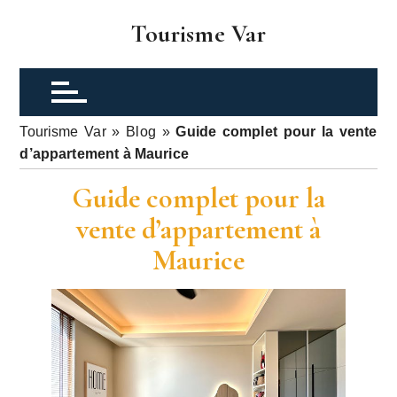
P
Tourisme Var
a
s
s
e
r
Tourisme Var
»
Blog
»
Guide complet pour la vente
a
d’appartement à Maurice
u
c
Guide complet pour la
o
vente d’appartement à
n
Maurice
t
e
n
u