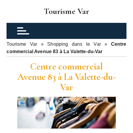
P
Tourisme Var
a
s
s
e
r
Tourisme Var
»
Shopping dans le Var
»
Centre
a
commercial Avenue 83 à La Valette-du-Var
u
c
Centre commercial
o
Avenue 83 à La Valette-du-
n
Var
t
e
n
u