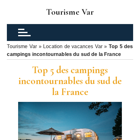
P
Tourisme Var
a
s
s
e
r
Tourisme Var
»
Location de vacances Var
»
Top 5 des
a
campings incontournables du sud de la France
u
c
Top 5 des campings
o
incontournables du sud de
n
la France
t
e
n
u